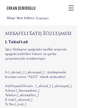
Shop
/ Best Sellers
/ Contact
Mesafeli Satış Sözleşmesi
1. Taraflar
İşbu Sözleşme aşağıdaki taraflar arasında
aşağıda belirtilen hüküm ve şartlar
çerçevesinde imzalanmıştır.
A.{_aliciad_} {_alicisoyad_} ; (sözleşmede
bundan sonra "ALICI" olarak anılacaktır)
Adı/Soyadı/Ünvanı : {_aliciad_} {_alicisoyad_}
Adresi:{_faturaadresi_}
Telefon:{_alicitelefon_}
E-mail:{_alicimail_}
Tc No:{_tcid_}