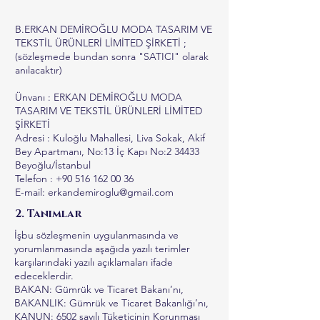
B.ERKAN DEMİROĞLU MODA TASARIM VE
TEKSTİL ÜRÜNLERİ LİMİTED ŞİRKETİ ;
(sözleşmede bundan sonra "SATICI" olarak
anılacaktır)
Ünvanı : ERKAN DEMİROĞLU MODA
TASARIM VE TEKSTİL ÜRÜNLERİ LİMİTED
ŞİRKETİ
Adresi : Kuloğlu Mahallesi, Liva Sokak, Akif
Bey Apartmanı, No:13 İç Kapı No:2 34433
Beyoğlu/İstanbul
Telefon : +90 516 162 00 36
E-mail: erkandemiroglu@gmail.com
2. Tanımlar
İşbu sözleşmenin uygulanmasında ve
yorumlanmasında aşağıda yazılı terimler
karşılarındaki yazılı açıklamaları ifade
edeceklerdir.
BAKAN: Gümrük ve Ticaret Bakanı’nı,
BAKANLIK: Gümrük ve Ticaret Bakanlığı’nı,
KANUN: 6502 sayılı Tüketicinin Korunması