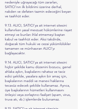
nedeniyle uğrayacağı tüm zararları,
SATICI’nın ilk bildirimi üzerine derhal,
nakden ve defaten tazmin edeceğini beyan
ve taahhüt eder.
9.13. ALICI, SATICI’ya ait internet sitesini
kullanırken yasal mevzuat hükümlerine riayet
etmeyi ve bunları ihlal etmemeyi baştan
kabul ve taahhüt eder. Aksi takdirde,
doğacak tüm hukuki ve cezai yükümlülükler
tamamen ve münhasıran ALICI’yı
bağlayacaktır.
9.14. ALICI, SATICI’ya ait internet sitesini
hiçbir şekilde kamu düzenini bozucu, genel
ahlaka aykırı, başkalarını rahatsız ve taciz
edici şekilde, yasalara aykırı bir amaç için,
başkalarının maddi ve manevi haklarına
tecavüz edecek şekilde kullanamaz. Ayrıca,
üye başkalarının hizmetleri kullanmasını
önleyici veya zorlaştırıcı faaliyet (spam, virus,
truva atı, vb.) işlemlerde bulunamaz.
9.15. SATICI’ya ait internet sitesinin