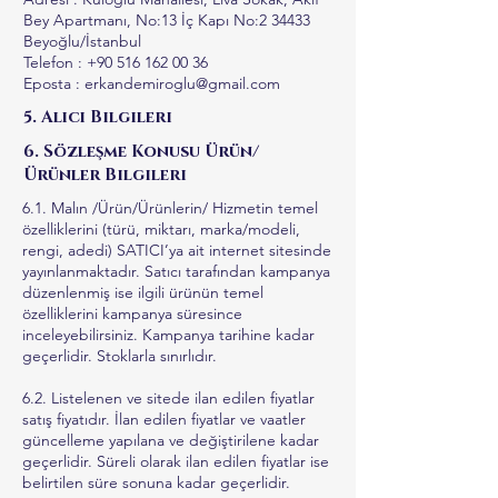
Bey Apartmanı, No:13 İç Kapı No:2 34433
Beyoğlu/İstanbul
Telefon : +90 516 162 00 36
Eposta : erkandemiroglu@gmail.com
5. Alıcı Bilgileri
6. Sözleşme Konusu Ürün/
Ürünler Bilgileri
6.1. Malın /Ürün/Ürünlerin/ Hizmetin temel
özelliklerini (türü, miktarı, marka/modeli,
rengi, adedi) SATICI’ya ait internet sitesinde
yayınlanmaktadır. Satıcı tarafından kampanya
düzenlenmiş ise ilgili ürünün temel
özelliklerini kampanya süresince
inceleyebilirsiniz. Kampanya tarihine kadar
geçerlidir. Stoklarla sınırlıdır.
6.2. Listelenen ve sitede ilan edilen fiyatlar
satış fiyatıdır. İlan edilen fiyatlar ve vaatler
güncelleme yapılana ve değiştirilene kadar
geçerlidir. Süreli olarak ilan edilen fiyatlar ise
belirtilen süre sonuna kadar geçerlidir.