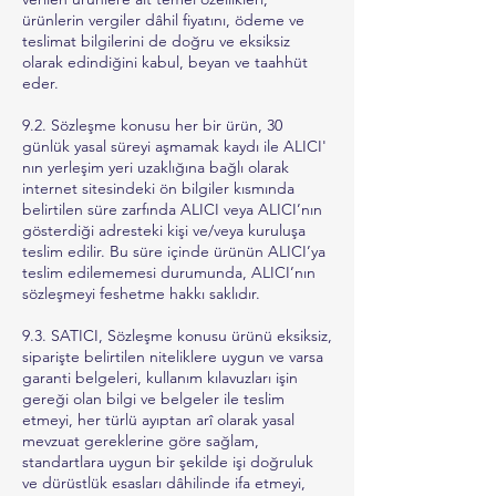
ürünlerin vergiler dâhil fiyatını, ödeme ve
teslimat bilgilerini de doğru ve eksiksiz
olarak edindiğini kabul, beyan ve taahhüt
eder.
9.2. Sözleşme konusu her bir ürün, 30
günlük yasal süreyi aşmamak kaydı ile ALICI'
nın yerleşim yeri uzaklığına bağlı olarak
internet sitesindeki ön bilgiler kısmında
belirtilen süre zarfında ALICI veya ALICI’nın
gösterdiği adresteki kişi ve/veya kuruluşa
teslim edilir. Bu süre içinde ürünün ALICI’ya
teslim edilememesi durumunda, ALICI’nın
sözleşmeyi feshetme hakkı saklıdır.
9.3. SATICI, Sözleşme konusu ürünü eksiksiz,
siparişte belirtilen niteliklere uygun ve varsa
garanti belgeleri, kullanım kılavuzları işin
gereği olan bilgi ve belgeler ile teslim
etmeyi, her türlü ayıptan arî olarak yasal
mevzuat gereklerine göre sağlam,
standartlara uygun bir şekilde işi doğruluk
ve dürüstlük esasları dâhilinde ifa etmeyi,