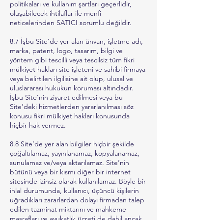
politikaları ve kullanım şartları geçerlidir,
oluşabilecek ihtilaflar ile menfi
neticelerinden SATICI sorumlu değildir.
8.7 İşbu Site’de yer alan ünvan, işletme adı,
marka, patent, logo, tasarım, bilgi ve
yöntem gibi tescilli veya tescilsiz tüm fikri
mülkiyet hakları site işleteni ve sahibi firmaya
veya belirtilen ilgilisine ait olup, ulusal ve
uluslararası hukukun koruması altındadır.
İşbu Site’nin ziyaret edilmesi veya bu
Site’deki hizmetlerden yararlanılması söz
konusu fikri mülkiyet hakları konusunda
hiçbir hak vermez.
8.8 Site’de yer alan bilgiler hiçbir şekilde
çoğaltılamaz, yayınlanamaz, kopyalanamaz,
sunulamaz ve/veya aktarılamaz. Site’nin
bütünü veya bir kısmı diğer bir internet
sitesinde izinsiz olarak kullanılamaz. Böyle bir
ihlal durumunda, kullanıcı, üçüncü kişilerin
uğradıkları zararlardan dolayı firmadan talep
edilen tazminat miktarını ve mahkeme
masrafları ve avukatlık ücreti de dahil ancak