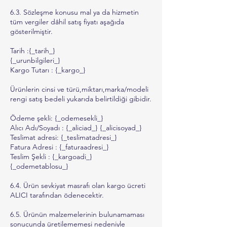
6.3. Sözleşme konusu mal ya da hizmetin
tüm vergiler dâhil satış fiyatı aşağıda
gösterilmiştir.
Tarih :{_tarih_}
{_urunbilgileri_}
Kargo Tutarı : {_kargo_}
Ürünlerin cinsi ve türü,miktarı,marka/modeli
rengi satış bedeli yukarıda belirtildiği gibidir.
Ödeme şekli: {_odemesekli_}
Alıcı Adı/Soyadı : {_aliciad_} {_alicisoyad_}
Teslimat adresi: {_teslimatadresi_}
Fatura Adresi : {_faturaadresi_}
Teslim Şekli : {_kargoadi_}
{_odemetablosu_}
6.4. Ürün sevkiyat masrafı olan kargo ücreti
ALICI tarafından ödenecektir.
6.5. Ürünün malzemelerinin bulunamaması
sonucunda üretilememesi nedeniyle