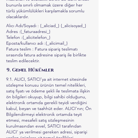
bununla sınırlı olmamak üzere diğer her
türlü yükümlülükleri karşılamakla sorumlu
olacaklardır.
Alıcı Adı/Soyadı : {_aliciad_} {_alicisoyad_}
Adres :{_faturaadresi_}
Telefon :{_alicitelefon_}
Eposta/kullanıcı adı :{_alicimail_}
Fatura teslim : Fatura sipariş teslimatı
sırasında fatura adresine sipariş ile birlikte
teslim edilecektir.
9. Genel Hükümler
9.1. ALICI, SATICI’ya ait internet sitesinde
sözleşme konusu ürünün temel nitelikleri,
satış fiyatı ve ödeme şekli ile teslimata ilişkin
ön bilgileri okuyup, bilgi sahibi olduğunu,
elektronik ortamda gerekli teyidi verdiğini
kabul, beyan ve taahhüt eder. ALICI’nın; Ön
Bilgilendirmeyi elektronik ortamda teyit
etmesi, mesafeli satış sözleşmesinin
kurulmasından evvel, SATICI tarafından
ALICI' ya verilmesi gereken adresi, siparişi
verilen ürünlere ait temel özellikleri,