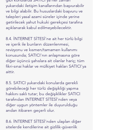
gibi konularda SATICI'ya her zaman
yukarıdaki iletişim kanallarından başvurabilir
ve bilgi alabilir. Bu hususlardaki başvuru ve
talepleri yasal azami süreler içinde yerine
getirilecek yahut hukuki gerekçesi tarafına
açıklanarak kabul edilmeyebilecektir.
8.4. İNTERNET SİTESİ'ne ait her türlü bilgi
ve içerik ile bunların düzenlenmesi,
revizyonu ve kısmen/tamamen kullanımı
konusunda; SATICI'nın anlaşmasına göre
diğer üçüncü şahıslara ait olanlar hariç; tüm
fikri-sınai haklar ve mülkiyet hakları SATICI'ya
aittir.
8.5. SATICI yukarıdaki konularda gerekli
görebileceği her türlü değişikliği yapma
hakkını saklı tutar; bu değişiklikler SATICI
tarafından INTERNET SİTESİ'nden veya
diğer uygun yöntemler ile duyurulduğu
andan itibaren geçerli olur.
8.6. İNTERNET SİTESİ'nden ulaşılan diğer
sitelerde kendilerine ait gizlilik-güvenlik