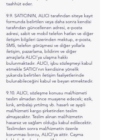
taahhüt eder.
9.9. SATICININ, ALICI tarafından siteye kayıt
formunda belirtilen veya daha sonra kendisi
tarafından güncellenen adresi, e-posta
adresi, sabit ve mobil telefon hatları ve diğer
iletişim bilgileri üzerinden mektup, e-posta,
SMS, telefon görüşmesi ve diğer yollarla
iletişim, pazarlama, bildirim ve diğer
amaçlarla ALICI’ya ulaşma hakkı
bulunmaktadır. ALICI, işbu sözleşmeyi kabul
etmekle SATICI’nın kendisine yönelik
yukarıda belirtilen iletişim faaliyetlerinde
bulunabileceğini kabul ve beyan etmektedir.
9.10. ALICI, sözleşme konusu mal/hizmeti
teslim almadan önce muayene edecek; ezik,
kırık, ambalajı yırtılmış vb. hasarlı ve ayıplı
mal/hizmeti kargo şirketinden teslim
almayacaktır. Teslim alınan mal/hizmetin
hasarsız ve sağlam olduğu kabul edilecektir.
Teslimden sonra mal/hizmetin özenle
korunması borcu, ALICI’ya aittir. Cayma