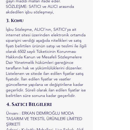
gayri maddi malları ifade eder.
SÖZLEŞME: SATICI ve ALICI arasında
akdedilen işbu sözleşmeyi,
3. Konu
İşbu Sözleşme, ALICI’nın, SATICI’ya ait
internet sitesi üzerinden elektronik ortamda
siparişini verdiği aşağıda nitelikleri ve satış
fiyatı belirtilen ürünün satışı ve teslimi ile ilgili
olarak 6502 sayılı Tüketicinin Korunması
Hakkında Kanun ve Mesafeli Sözleşmelere
Dair Yönetmelik hükümleri gereğince
tarafların hak ve yükümlülüklerini düzenler.
Listelenen ve sitede ilan edilen fiyatlar satış
fiyatıdır. İlan edilen fiyatlar ve vaatler
güncelleme yapılana ve değiştirilene kadar
geçerlidir. Süreli olarak ilan edilen fiyatlar ise
belirtilen süre sonuna kadar geçerlidir.
4. Satıcı Bilgileri
Ünvanı : ERKAN DEMİROĞLU MODA
TASARIM VE TEKSTİL ÜRÜNLERİ LİMİTED
ŞİRKETİ
Adresi : Kuloğlu Mahallesi, Liva Sokak, Akif