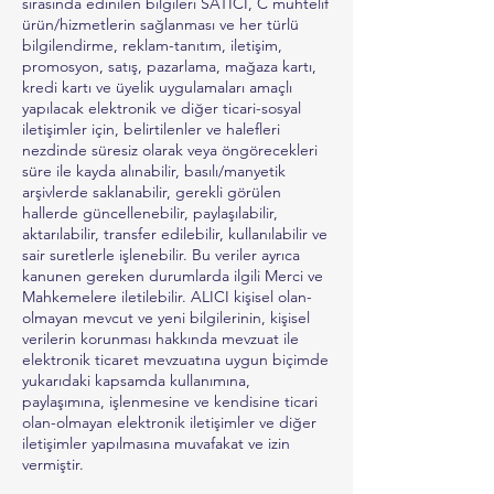
sırasında edinilen bilgileri SATICI, C muhtelif
ürün/hizmetlerin sağlanması ve her türlü
bilgilendirme, reklam-tanıtım, iletişim,
promosyon, satış, pazarlama, mağaza kartı,
kredi kartı ve üyelik uygulamaları amaçlı
yapılacak elektronik ve diğer ticari-sosyal
iletişimler için, belirtilenler ve halefleri
nezdinde süresiz olarak veya öngörecekleri
süre ile kayda alınabilir, basılı/manyetik
arşivlerde saklanabilir, gerekli görülen
hallerde güncellenebilir, paylaşılabilir,
aktarılabilir, transfer edilebilir, kullanılabilir ve
sair suretlerle işlenebilir. Bu veriler ayrıca
kanunen gereken durumlarda ilgili Merci ve
Mahkemelere iletilebilir. ALICI kişisel olan-
olmayan mevcut ve yeni bilgilerinin, kişisel
verilerin korunması hakkında mevzuat ile
elektronik ticaret mevzuatına uygun biçimde
yukarıdaki kapsamda kullanımına,
paylaşımına, işlenmesine ve kendisine ticari
olan-olmayan elektronik iletişimler ve diğer
iletişimler yapılmasına muvafakat ve izin
vermiştir.