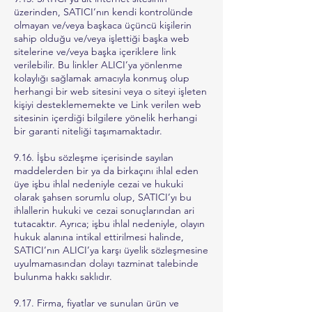
üzerinden, SATICI’nın kendi kontrolünde
olmayan ve/veya başkaca üçüncü kişilerin
sahip olduğu ve/veya işlettiği başka web
sitelerine ve/veya başka içeriklere link
verilebilir. Bu linkler ALICI’ya yönlenme
kolaylığı sağlamak amacıyla konmuş olup
herhangi bir web sitesini veya o siteyi işleten
kişiyi desteklememekte ve Link verilen web
sitesinin içerdiği bilgilere yönelik herhangi
bir garanti niteliği taşımamaktadır.
9.16. İşbu sözleşme içerisinde sayılan
maddelerden bir ya da birkaçını ihlal eden
üye işbu ihlal nedeniyle cezai ve hukuki
olarak şahsen sorumlu olup, SATICI’yı bu
ihlallerin hukuki ve cezai sonuçlarından ari
tutacaktır. Ayrıca; işbu ihlal nedeniyle, olayın
hukuk alanına intikal ettirilmesi halinde,
SATICI’nın ALICI’ya karşı üyelik sözleşmesine
uyulmamasından dolayı tazminat talebinde
bulunma hakkı saklıdır.
9.17. Firma, fiyatlar ve sunulan ürün ve