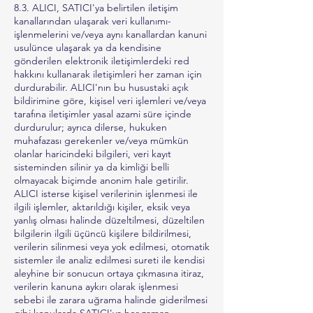
8.3. ALICI, SATICI'ya belirtilen iletişim
kanallarından ulaşarak veri kullanımı-
işlenmelerini ve/veya aynı kanallardan kanuni
usulünce ulaşarak ya da kendisine
gönderilen elektronik iletişimlerdeki red
hakkını kullanarak iletişimleri her zaman için
durdurabilir. ALICI'nın bu husustaki açık
bildirimine göre, kişisel veri işlemleri ve/veya
tarafına iletişimler yasal azami süre içinde
durdurulur; ayrıca dilerse, hukuken
muhafazası gerekenler ve/veya mümkün
olanlar haricindeki bilgileri, veri kayıt
sisteminden silinir ya da kimliği belli
olmayacak biçimde anonim hale getirilir.
ALICI isterse kişisel verilerinin işlenmesi ile
ilgili işlemler, aktarıldığı kişiler, eksik veya
yanlış olması halinde düzeltilmesi, düzeltilen
bilgilerin ilgili üçüncü kişilere bildirilmesi,
verilerin silinmesi veya yok edilmesi, otomatik
sistemler ile analiz edilmesi sureti ile kendisi
aleyhine bir sonucun ortaya çıkmasına itiraz,
verilerin kanuna aykırı olarak işlenmesi
sebebi ile zarara uğrama halinde giderilmesi