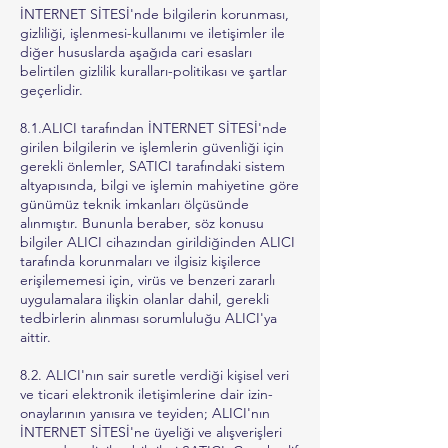
İNTERNET SİTESİ'nde bilgilerin korunması,
gizliliği, işlenmesi-kullanımı ve iletişimler ile
diğer hususlarda aşağıda cari esasları
belirtilen gizlilik kuralları-politikası ve şartlar
geçerlidir.
8.1.ALICI tarafından İNTERNET SİTESİ'nde
girilen bilgilerin ve işlemlerin güvenliği için
gerekli önlemler, SATICI tarafındaki sistem
altyapısında, bilgi ve işlemin mahiyetine göre
günümüz teknik imkanları ölçüsünde
alınmıştır. Bununla beraber, söz konusu
bilgiler ALICI cihazından girildiğinden ALICI
tarafında korunmaları ve ilgisiz kişilerce
erişilememesi için, virüs ve benzeri zararlı
uygulamalara ilişkin olanlar dahil, gerekli
tedbirlerin alınması sorumluluğu ALICI'ya
aittir.
8.2. ALICI'nın sair suretle verdiği kişisel veri
ve ticari elektronik iletişimlerine dair izin-
onaylarının yanısıra ve teyiden; ALICI'nın
İNTERNET SİTESİ'ne üyeliği ve alışverişleri