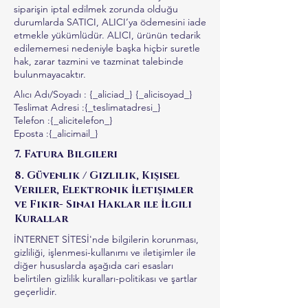
siparişin iptal edilmek zorunda olduğu
durumlarda SATICI, ALICI’ya ödemesini iade
etmekle yükümlüdür. ALICI, ürünün tedarik
edilememesi nedeniyle başka hiçbir suretle
hak, zarar tazmini ve tazminat talebinde
bulunmayacaktır.
Alıcı Adı/Soyadı : {_aliciad_} {_alicisoyad_}
Teslimat Adresi :{_teslimatadresi_}
Telefon :{_alicitelefon_}
Eposta :{_alicimail_}
7. Fatura Bilgileri
8. Güvenlik / Gizlilik, Kişisel
Veriler, Elektronik İletişimler
ve Fikir- Sinai Haklar ile İlgili
Kurallar
İNTERNET SİTESİ'nde bilgilerin korunması,
gizliliği, işlenmesi-kullanımı ve iletişimler ile
diğer hususlarda aşağıda cari esasları
belirtilen gizlilik kuralları-politikası ve şartlar
geçerlidir.