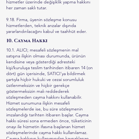
hizmetler üzerinde değişiklik yapma hakkını
her zaman saklı tutar.
9.18. Firma, üyenin sözleşme konusu
hizmetlerden, teknik arızalar dışında
yararlandırılacağını kabul ve taahhüt eder.
10. Cayma Hakkı
10.1. ALICI; mesafeli sözleşmenin mal
satışına ilişkin olması durumunda, ürünün
kendisine veya gösterdiği adresteki
kişi/kuruluşa teslim tarihinden itibaren 14 (on
dört) gün içerisinde, SATICI’ya bildirmek
şartıyla hiçbir hukuki ve cezai sorumluluk
üstlenmeksizin ve hiçbir gerekçe
göstermeksizin malı reddederek
sözleşmeden cayma hakkını kullanabilir.
Hizmet sunumuna ilişkin mesafeli
sözleşmelerde ise, bu süre sözleşmenin
imzalandığı tarihten itibaren başlar. Cayma
hakkı süresi sona ermeden önce, tüketicinin
onayı ile hizmetin ifasına başlanan hizmet
sözleşmelerinde cayma hakkı kullanılamaz.
Cayma hakkının kullanımından kaynaklanan