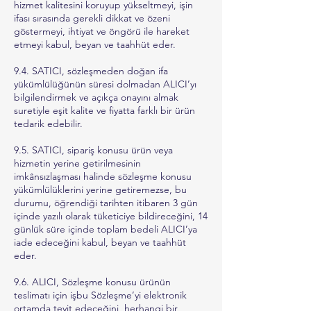
hizmet kalitesini koruyup yükseltmeyi, işin
ifası sırasında gerekli dikkat ve özeni
göstermeyi, ihtiyat ve öngörü ile hareket
etmeyi kabul, beyan ve taahhüt eder.
9.4. SATICI, sözleşmeden doğan ifa
yükümlülüğünün süresi dolmadan ALICI’yı
bilgilendirmek ve açıkça onayını almak
suretiyle eşit kalite ve fiyatta farklı bir ürün
tedarik edebilir.
9.5. SATICI, sipariş konusu ürün veya
hizmetin yerine getirilmesinin
imkânsızlaşması halinde sözleşme konusu
yükümlülüklerini yerine getiremezse, bu
durumu, öğrendiği tarihten itibaren 3 gün
içinde yazılı olarak tüketiciye bildireceğini, 14
günlük süre içinde toplam bedeli ALICI’ya
iade edeceğini kabul, beyan ve taahhüt
eder.
9.6. ALICI, Sözleşme konusu ürünün
teslimatı için işbu Sözleşme’yi elektronik
ortamda teyit edeceğini, herhangi bir