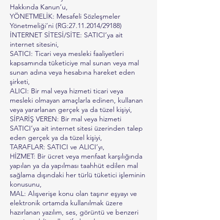
Hakkında Kanun’u,
YÖNETMELİK: Mesafeli Sözleşmeler
Yönetmeliği’ni (RG:27.11.2014/29188)
İNTERNET SİTESİ/SİTE: SATICI’ya ait
internet sitesini,
SATICI: Ticari veya mesleki faaliyetleri
kapsamında tüketiciye mal sunan veya mal
sunan adına veya hesabına hareket eden
şirketi,
ALICI: Bir mal veya hizmeti ticari veya
mesleki olmayan amaçlarla edinen, kullanan
veya yararlanan gerçek ya da tüzel kişiyi,
SİPARİŞ VEREN: Bir mal veya hizmeti
SATICI’ya ait internet sitesi üzerinden talep
eden gerçek ya da tüzel kişiyi,
TARAFLAR: SATICI ve ALICI’yı,
HİZMET: Bir ücret veya menfaat karşılığında
yapılan ya da yapılması taahhüt edilen mal
sağlama dışındaki her türlü tüketici işleminin
konusunu,
MAL: Alışverişe konu olan taşınır eşyayı ve
elektronik ortamda kullanılmak üzere
hazırlanan yazılım, ses, görüntü ve benzeri