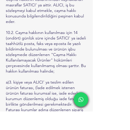
masraflar SATICI’ ya aittir. ALICI, iş bu
sözleşmeyi kabul etmekle, cayma hakkı
konusunda bilgilendirildiğini peşinen kabul
eder.
10.2. Cayma hakkının kullanılması için 14
(ondört) günlük süre içinde SATICI' ya iadeli
taahhütlü posta, faks veya eposta ile yazılı
bildirimde bulunulması ve ürünün işbu
sözleşmede düzenlenen "Cayma Hakkı
Kullanılamayacak Ürünler" hükümleri
çerçevesinde kullanılmamış olması şarttır. Bu
hakkın kullanılması halinde;
a)3. kişiye veya ALICI’ ya teslim edilen
ürünün faturası, (İade edilmek istenen
ürünün faturası kurumsal ise, iade ederken
kurumun düzenlemiş olduğu iade faturası ile
birlikte gönderilmesi gerekmektedir.
Faturası kurumlar adına düzenlenen sipariş
iadeleri İADE FATURASI kesilmediği
takdirde tamamlanamayacaktır.)
b) İade formu,