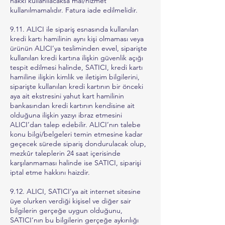
hakkı kullanılacaksa mal/hizmet
kullanılmamalıdır. Fatura iade edilmelidir.
9.11. ALICI ile sipariş esnasında kullanılan
kredi kartı hamilinin aynı kişi olmaması veya
ürünün ALICI’ya tesliminden evvel, siparişte
kullanılan kredi kartına ilişkin güvenlik açığı
tespit edilmesi halinde, SATICI, kredi kartı
hamiline ilişkin kimlik ve iletişim bilgilerini,
siparişte kullanılan kredi kartının bir önceki
aya ait ekstresini yahut kart hamilinin
bankasından kredi kartının kendisine ait
olduğuna ilişkin yazıyı ibraz etmesini
ALICI’dan talep edebilir. ALICI’nın talebe
konu bilgi/belgeleri temin etmesine kadar
geçecek sürede sipariş dondurulacak olup,
mezkûr taleplerin 24 saat içerisinde
karşılanmaması halinde ise SATICI, siparişi
iptal etme hakkını haizdir.
9.12. ALICI, SATICI’ya ait internet sitesine
üye olurken verdiği kişisel ve diğer sair
bilgilerin gerçeğe uygun olduğunu,
SATICI’nın bu bilgilerin gerçeğe aykırılığı